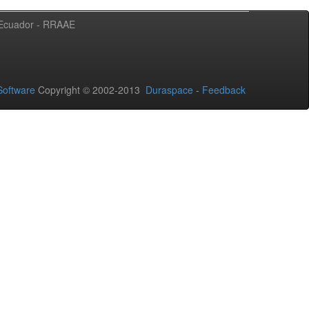
l Ecuador - RRAAE
oftware
Copyright © 2002-2013
Duraspace
-
Feedback