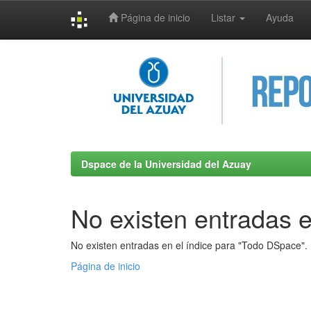
Página de inicio
Listar
Ayuda
Skip
navigation
Dspace de la Universidad del Azuay
No existen entradas e
No existen entradas en el índice para "Todo DSpace".
Página de inicio