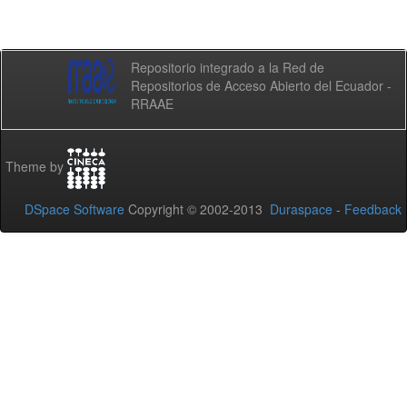
Repositorio integrado a la Red de
Repositorios de Acceso Abierto del Ecuador -
RRAAE
Theme by
DSpace Software
Copyright © 2002-2013
Duraspace
-
Feedback