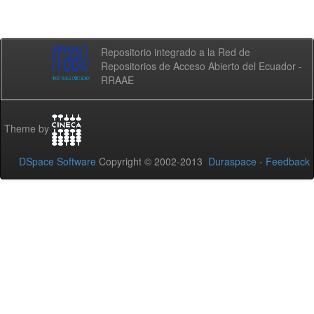
Repositorio integrado a la Red de
Repositorios de Acceso Abierto del Ecuador -
RRAAE
Theme by
DSpace Software
Copyright © 2002-2013
Duraspace
-
Feedback