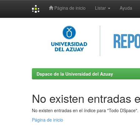
Página de inicio
Listar
Ayuda
Skip
navigation
Dspace de la Universidad del Azuay
No existen entradas e
No existen entradas en el índice para "Todo DSpace".
Página de inicio