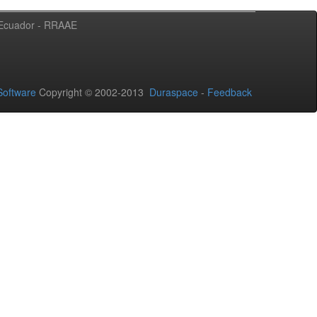
l Ecuador - RRAAE
oftware
Copyright © 2002-2013
Duraspace
-
Feedback