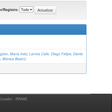
r/Registro:
igüen, María Inés
;
Larriva Calle, Diego Felipe
;
Dávila
s, Mónica Beatríz
l Ecuador - RRAAE