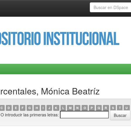
rcentales, Mónica Beatríz
C
D
E
F
G
H
I
J
K
L
M
N
O
P
Q
R
S
T
U
O introducir las primeras letras: