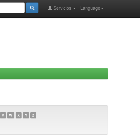
Servicios
Language
V
W
X
Y
Z