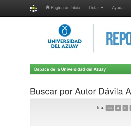
Página de inicio
Listar
Ayuda
Skip
navigation
Dspace de la Universidad del Azuay
Buscar por Autor Dávila A
Ir a:
0-9
A
B