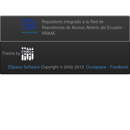
Repositorio integrado a la Red de
Repositorios de Acceso Abierto del Ecuador -
RRAAE
Theme by
DSpace Software
Copyright © 2002-2013
Duraspace
-
Feedback