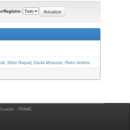
r/Registro:
te, Silvia Raquel
;
Dávila Moscoso, Pedro Andrés
l Ecuador - RRAAE