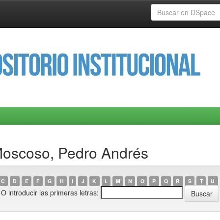
Moscoso, Pedro Andrés
C
D
E
F
G
H
I
J
K
L
M
N
O
P
Q
R
S
T
U
O introducir las primeras letras: