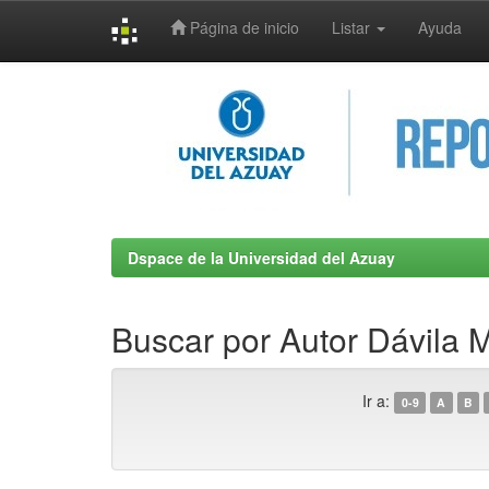
Página de inicio
Listar
Ayuda
Skip
navigation
Dspace de la Universidad del Azuay
Buscar por Autor Dávila 
Ir a:
0-9
A
B