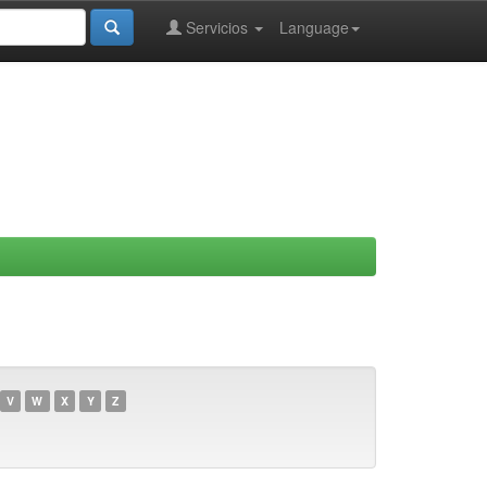
Servicios
Language
V
W
X
Y
Z