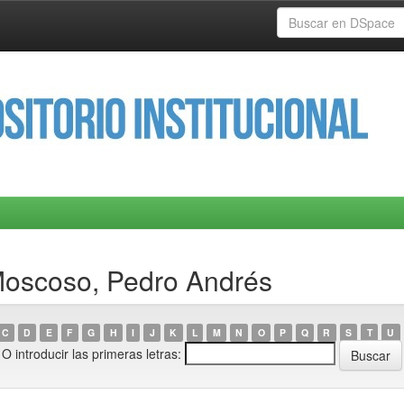
Moscoso, Pedro Andrés
C
D
E
F
G
H
I
J
K
L
M
N
O
P
Q
R
S
T
U
O introducir las primeras letras: