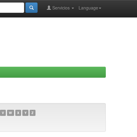
Servicios
Language
V
W
X
Y
Z