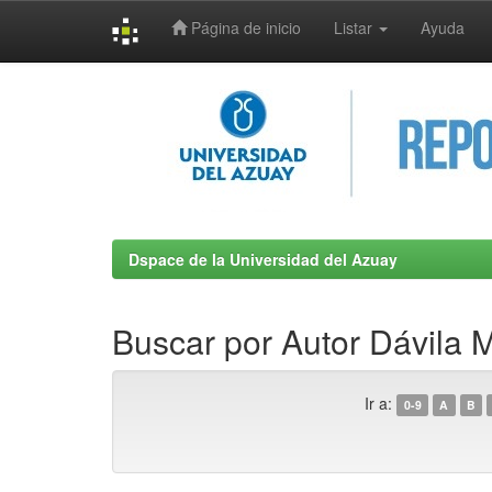
Página de inicio
Listar
Ayuda
Skip
navigation
Dspace de la Universidad del Azuay
Buscar por Autor Dávila 
Ir a:
0-9
A
B