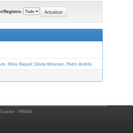
r/Registro:
te, Silvia Raquel
;
Dávila Moscoso, Pedro Andrés
l Ecuador - RRAAE