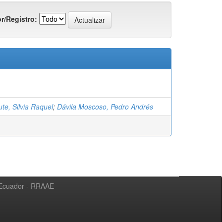
r/Registro:
te, Silvia Raquel
;
Dávila Moscoso, Pedro Andrés
l Ecuador - RRAAE