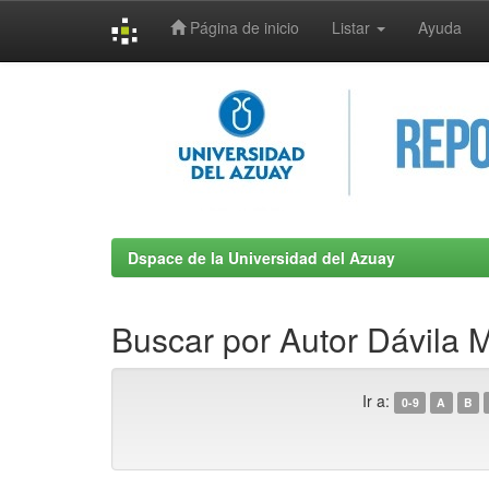
Página de inicio
Listar
Ayuda
Skip
navigation
Dspace de la Universidad del Azuay
Buscar por Autor Dávila 
Ir a:
0-9
A
B