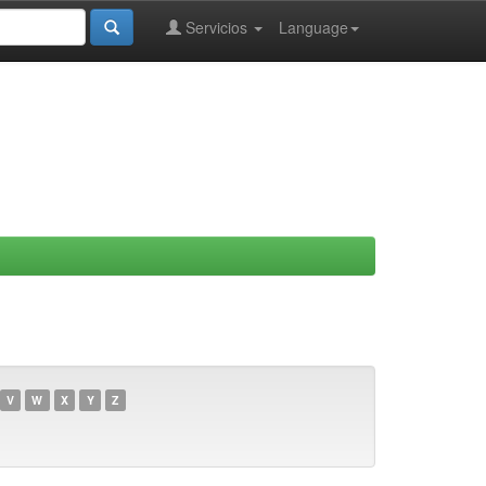
Servicios
Language
V
W
X
Y
Z