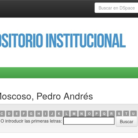
Moscoso, Pedro Andrés
C
D
E
F
G
H
I
J
K
L
M
N
O
P
Q
R
S
T
U
O introducir las primeras letras: