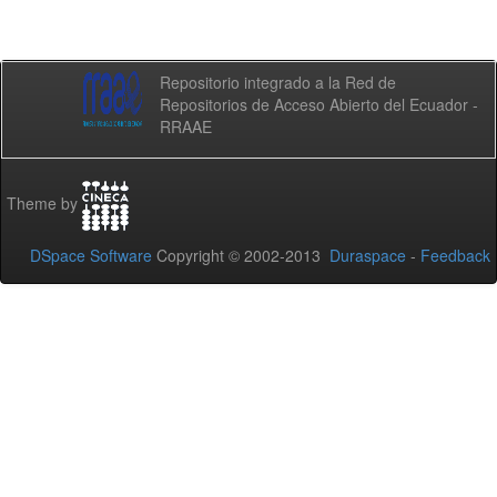
Repositorio integrado a la Red de
Repositorios de Acceso Abierto del Ecuador -
RRAAE
Theme by
DSpace Software
Copyright © 2002-2013
Duraspace
-
Feedback