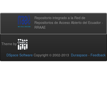
Repositorio integrado a la Red de
Repositorios de Acceso Abierto del Ecuador -
RRAAE
Theme by
DSpace Software
Copyright © 2002-2013
Duraspace
-
Feedback