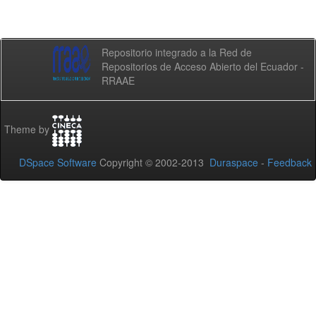
Repositorio integrado a la Red de
Repositorios de Acceso Abierto del Ecuador -
RRAAE
Theme by
DSpace Software
Copyright © 2002-2013
Duraspace
-
Feedback