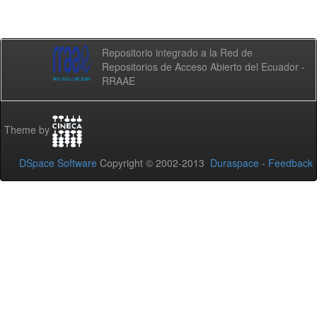
Repositorio integrado a la Red de
Repositorios de Acceso Abierto del Ecuador -
RRAAE
Theme by
DSpace Software
Copyright © 2002-2013
Duraspace
-
Feedback