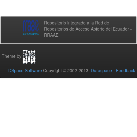
Repositorio integrado a la Red de
Repositorios de Acceso Abierto del Ecuador -
RRAAE
Theme by
DSpace Software
Copyright © 2002-2013
Duraspace
-
Feedback