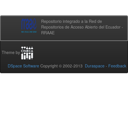
Repositorio integrado a la Red de
Repositorios de Acceso Abierto del Ecuador -
RRAAE
Theme by
DSpace Software
Copyright © 2002-2013
Duraspace
-
Feedback