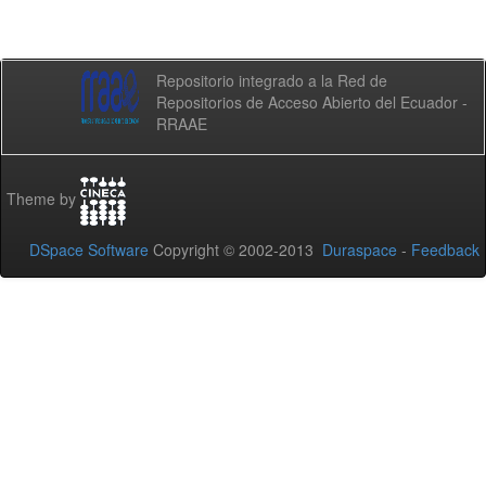
Repositorio integrado a la Red de
Repositorios de Acceso Abierto del Ecuador -
RRAAE
Theme by
DSpace Software
Copyright © 2002-2013
Duraspace
-
Feedback