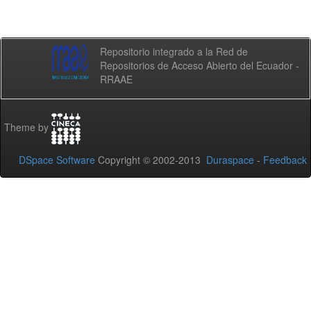
Repositorio integrado a la Red de
Repositorios de Acceso Abierto del Ecuador -
RRAAE
Theme by
DSpace Software
Copyright © 2002-2013
Duraspace
-
Feedback