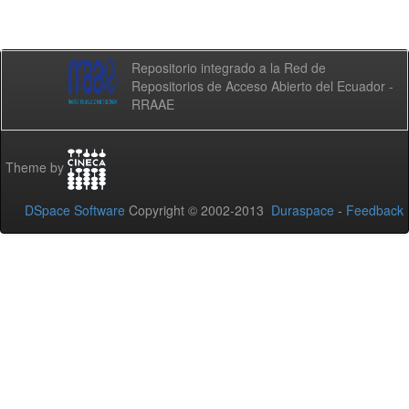
Repositorio integrado a la Red de
Repositorios de Acceso Abierto del Ecuador -
RRAAE
Theme by
DSpace Software
Copyright © 2002-2013
Duraspace
-
Feedback