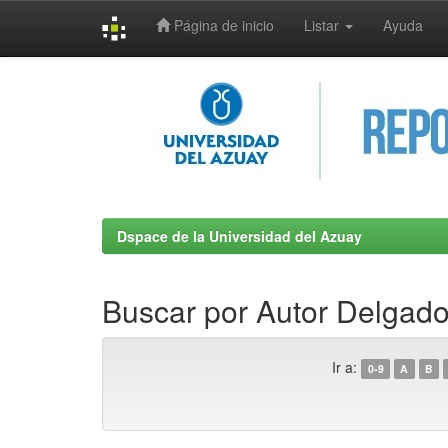
Página de inicio
Listar
Ayuda
Skip
navigation
Dspace de la Universidad del Azuay
Buscar por Autor Delgado
Ir a:
0-9
A
B