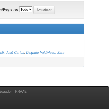
r/Registro:
stí, José Carlos
;
Delgado Valdivieso, Sara
l Ecuador - RRAAE