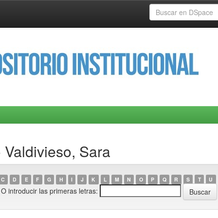
 Valdivieso, Sara
C
D
E
F
G
H
I
J
K
L
M
N
O
P
Q
R
S
T
U
O introducir las primeras letras: