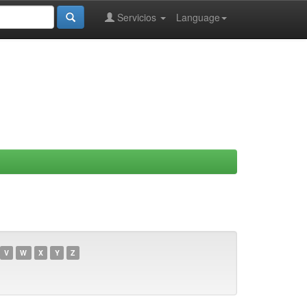
Servicios
Language
V
W
X
Y
Z