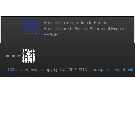
Repositorio integrado a la Red de
Repositorios de Acceso Abierto del Ecuador -
RRAAE
Theme by
DSpace Software
Copyright © 2002-2013
Duraspace
-
Feedback