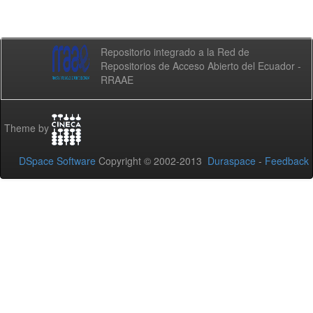
Repositorio integrado a la Red de
Repositorios de Acceso Abierto del Ecuador -
RRAAE
Theme by
DSpace Software
Copyright © 2002-2013
Duraspace
-
Feedback