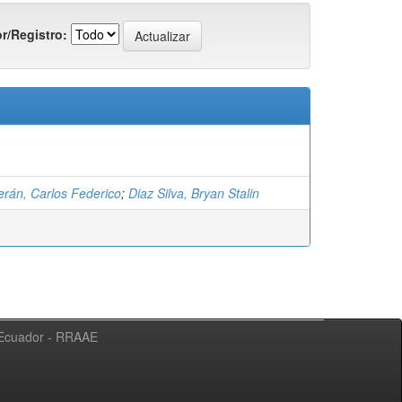
r/Registro:
erán, Carlos Federico
;
Diaz Silva, Bryan Stalin
l Ecuador - RRAAE