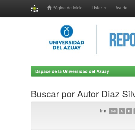
Página de inicio
Listar
Ayuda
Skip
navigation
Dspace de la Universidad del Azuay
Buscar por Autor Diaz Sil
Ir a:
0-9
A
B