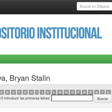
va, Bryan Stalin
C
D
E
F
G
H
I
J
K
L
M
N
O
P
Q
R
S
T
U
O introducir las primeras letras: