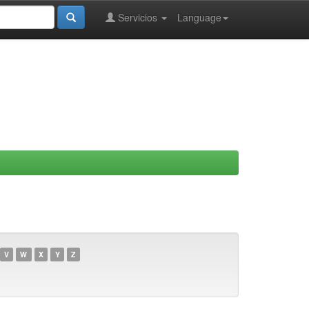
Servicios
Language
V
W
X
Y
Z