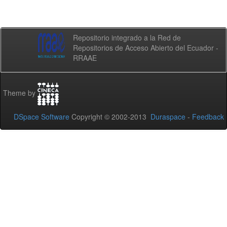
Repositorio integrado a la Red de
Repositorios de Acceso Abierto del Ecuador -
RRAAE
Theme by
DSpace Software
Copyright © 2002-2013
Duraspace
-
Feedback