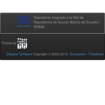
Repositorio integrado a la Red de
Repositorios de Acceso Abierto del Ecuador -
RRAAE
Theme by
DSpace Software
Copyright © 2002-2013
Duraspace
-
Feedback