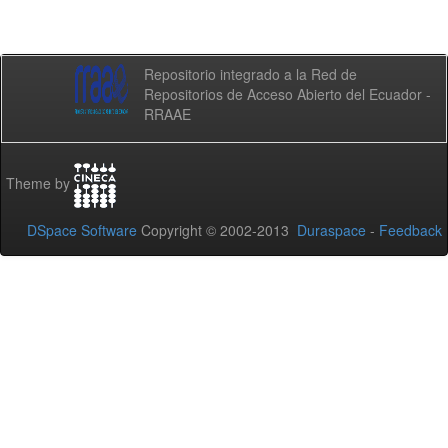
Repositorio integrado a la Red de
Repositorios de Acceso Abierto del Ecuador -
RRAAE
Theme by
DSpace Software
Copyright © 2002-2013
Duraspace
-
Feedback