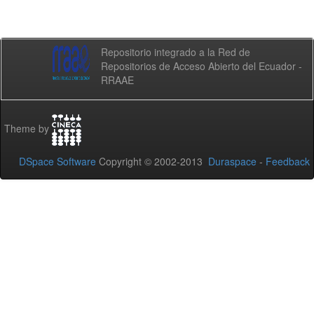
Repositorio integrado a la Red de
Repositorios de Acceso Abierto del Ecuador -
RRAAE
Theme by
DSpace Software
Copyright © 2002-2013
Duraspace
-
Feedback