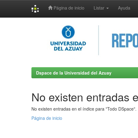
Página de inicio
Listar
Ayuda
Skip
navigation
Dspace de la Universidad del Azuay
No existen entradas e
No existen entradas en el índice para "Todo DSpace".
Página de inicio