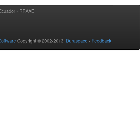
l Ecuador - RRAAE
oftware
Copyright © 2002-2013
Duraspace
-
Feedback