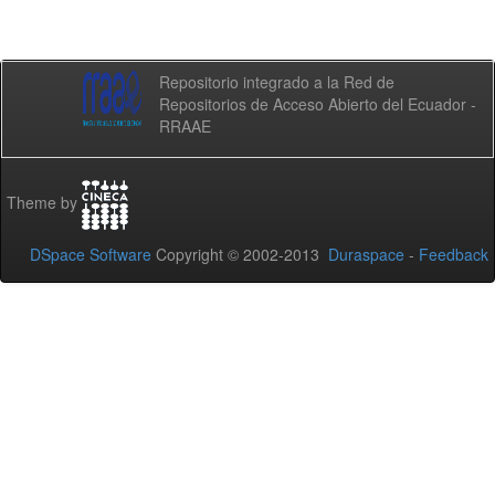
Repositorio integrado a la Red de
Repositorios de Acceso Abierto del Ecuador -
RRAAE
Theme by
DSpace Software
Copyright © 2002-2013
Duraspace
-
Feedback