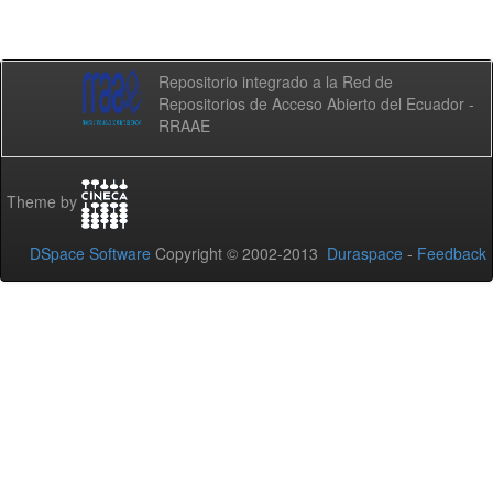
Repositorio integrado a la Red de
Repositorios de Acceso Abierto del Ecuador -
RRAAE
Theme by
DSpace Software
Copyright © 2002-2013
Duraspace
-
Feedback