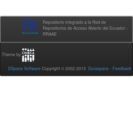
Repositorio integrado a la Red de
Repositorios de Acceso Abierto del Ecuador -
RRAAE
Theme by
DSpace Software
Copyright © 2002-2013
Duraspace
-
Feedback