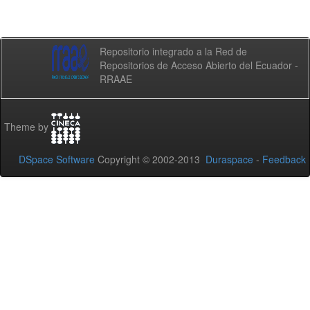
Repositorio integrado a la Red de
Repositorios de Acceso Abierto del Ecuador -
RRAAE
Theme by
DSpace Software
Copyright © 2002-2013
Duraspace
-
Feedback