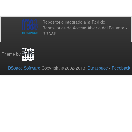
Repositorio integrado a la Red de
Repositorios de Acceso Abierto del Ecuador -
RRAAE
Theme by
DSpace Software
Copyright © 2002-2013
Duraspace
-
Feedback