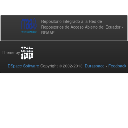
Repositorio integrado a la Red de
Repositorios de Acceso Abierto del Ecuador -
RRAAE
Theme by
DSpace Software
Copyright © 2002-2013
Duraspace
-
Feedback