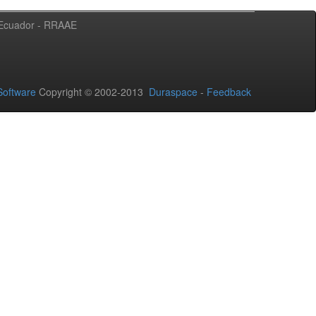
l Ecuador - RRAAE
oftware
Copyright © 2002-2013
Duraspace
-
Feedback