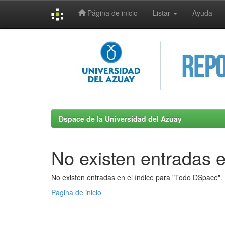
Página de inicio
Listar
Ayuda
Skip
navigation
Dspace de la Universidad del Azuay
No existen entradas e
No existen entradas en el índice para "Todo DSpace".
Página de inicio