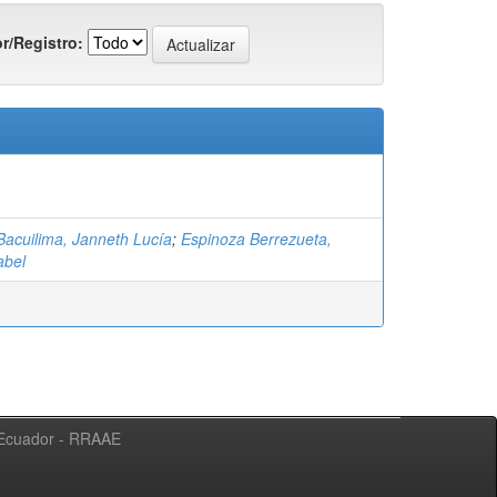
r/Registro:
Bacuilima, Janneth Lucía
;
Espinoza Berrezueta,
abel
l Ecuador - RRAAE