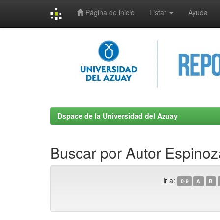
Página de inicio
Listar
Ayuda
Skip
navigation
Dspace de la Universidad del Azuay
Buscar por Autor Espinoz
Ir a:
0-9
A
B