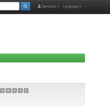
Servicios
Language
V
W
X
Y
Z