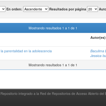
En orden:
Resultados por página
Auto
Mostrando resultados 1 a 1 de 1
Autor(es)
 la parentalidad en la adolescencia
Baculima 
Jessica Is
Mostrando resultados 1 a 1 de 1
Repositorio integrado a la Red de Repositorios de Acceso Abierto de