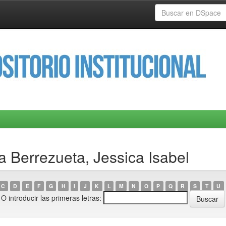
a Berrezueta, Jessica Isabel
C
D
E
F
G
H
I
J
K
L
M
N
O
P
Q
R
S
T
U
O introducir las primeras letras: