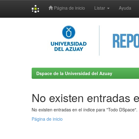
Página de inicio
Listar
Ayuda
Skip
navigation
Dspace de la Universidad del Azuay
No existen entradas e
No existen entradas en el índice para "Todo DSpace".
Página de inicio