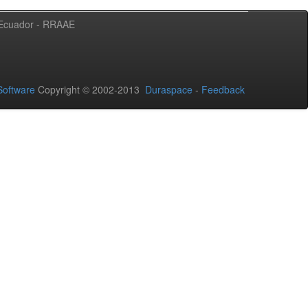
l Ecuador - RRAAE
oftware
Copyright © 2002-2013
Duraspace
-
Feedback