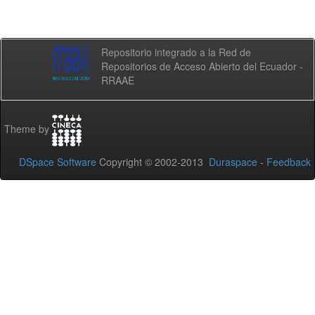
Repositorio integrado a la Red de
Repositorios de Acceso Abierto del Ecuador -
RRAAE
Theme by
DSpace Software
Copyright © 2002-2013
Duraspace
-
Feedback