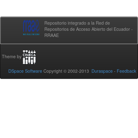
Repositorio integrado a la Red de
Repositorios de Acceso Abierto del Ecuador -
RRAAE
Theme by
DSpace Software
Copyright © 2002-2013
Duraspace
-
Feedback