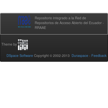
Repositorio integrado a la Red de
Repositorios de Acceso Abierto del Ecuador -
RRAAE
Theme by
DSpace Software
Copyright © 2002-2013
Duraspace
-
Feedback