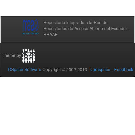
Repositorio integrado a la Red de
Repositorios de Acceso Abierto del Ecuador -
RRAAE
Theme by
DSpace Software
Copyright © 2002-2013
Duraspace
-
Feedback