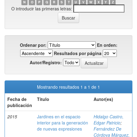
N
O
P
Q
R
S
T
U
V
W
X
Y
Z
O introducir las primeras letras:
Ordenar por:
En orden:
Resultados por página
Autor/Registro:
Mostrando resultados 1 a 1 de 1
Fecha de
Título
Autor(es)
publicación
2015
Jardines en el espacio
Hidalgo Castro,
interior para la generación
Edgar Patricio
;
de nuevas expresiones
Fernández De
Córdova Márquez,