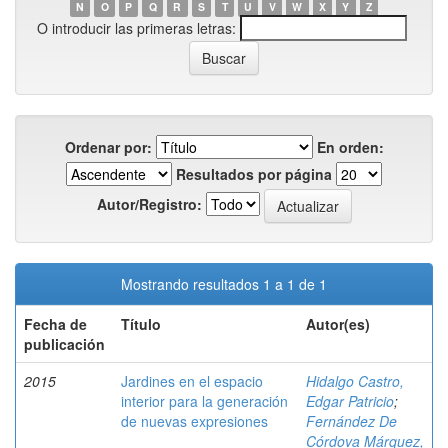
N
O
P
Q
R
S
T
U
V
W
X
Y
Z
O introducir las primeras letras:
Ordenar por:
En orden:
Resultados por página
Autor/Registro:
Mostrando resultados 1 a 1 de 1
Fecha de
Título
Autor(es)
publicación
2015
Jardines en el espacio
Hidalgo Castro,
interior para la generación
Edgar Patricio
;
de nuevas expresiones
Fernández De
Córdova Márquez,