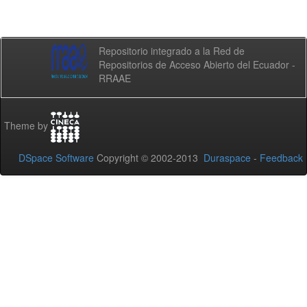
Repositorio integrado a la Red de
Repositorios de Acceso Abierto del Ecuador -
RRAAE
Theme by
DSpace Software
Copyright © 2002-2013
Duraspace
-
Feedback