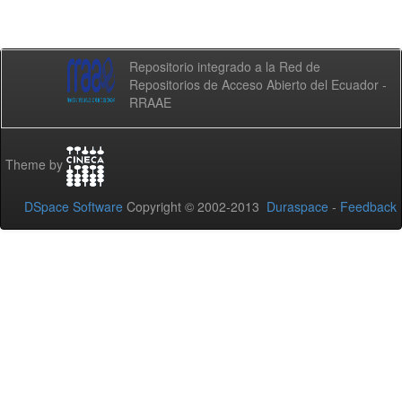
Repositorio integrado a la Red de
Repositorios de Acceso Abierto del Ecuador -
RRAAE
Theme by
DSpace Software
Copyright © 2002-2013
Duraspace
-
Feedback