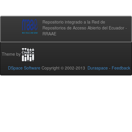
Repositorio integrado a la Red de
Repositorios de Acceso Abierto del Ecuador -
RRAAE
Theme by
DSpace Software
Copyright © 2002-2013
Duraspace
-
Feedback