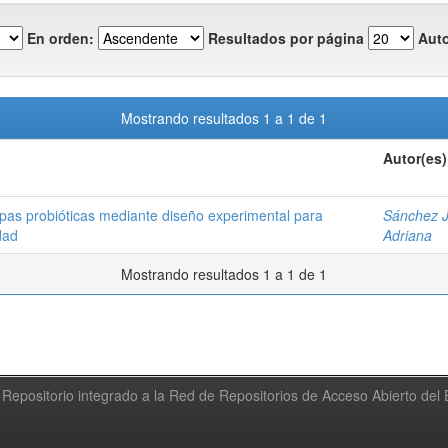
En orden:
Resultados por página
Auto
Mostrando resultados 1 a 1 de 1
Autor(es)
epas probióticas mediante diseño experimental para
Sánchez J
dad
Adriana
Mostrando resultados 1 a 1 de 1
Repositorio integrado a la Red de Repositorios de Acceso Abierto de