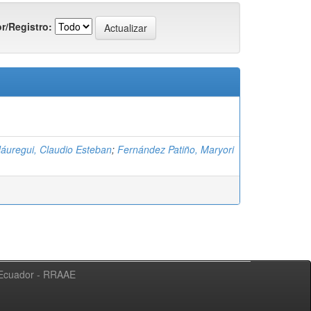
r/Registro:
áuregui, Claudio Esteban
;
Fernández Patiño, Maryori
l Ecuador - RRAAE