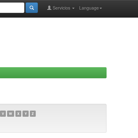
Servicios
Language
V
W
X
Y
Z