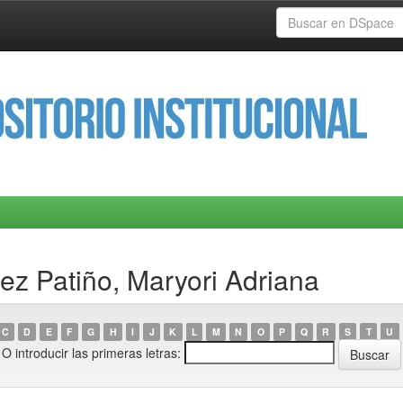
ez Patiño, Maryori Adriana
C
D
E
F
G
H
I
J
K
L
M
N
O
P
Q
R
S
T
U
O introducir las primeras letras: