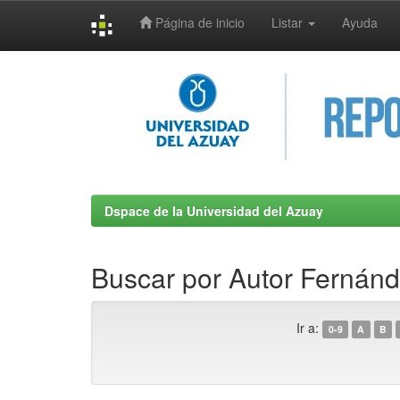
Página de inicio
Listar
Ayuda
Skip
navigation
Dspace de la Universidad del Azuay
Buscar por Autor Fernánd
Ir a:
0-9
A
B