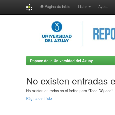
Página de inicio
Listar
Ayuda
Skip
navigation
Dspace de la Universidad del Azuay
No existen entradas e
No existen entradas en el índice para "Todo DSpace".
Página de inicio