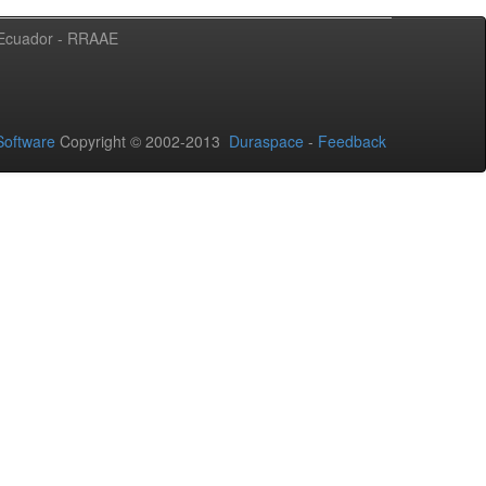
l Ecuador - RRAAE
oftware
Copyright © 2002-2013
Duraspace
-
Feedback