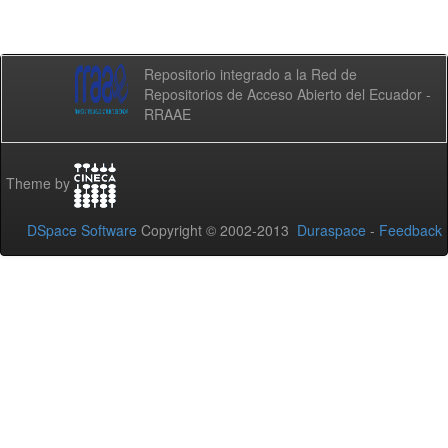
Repositorio integrado a la Red de
Repositorios de Acceso Abierto del Ecuador -
RRAAE
Theme by
DSpace Software
Copyright © 2002-2013
Duraspace
-
Feedback