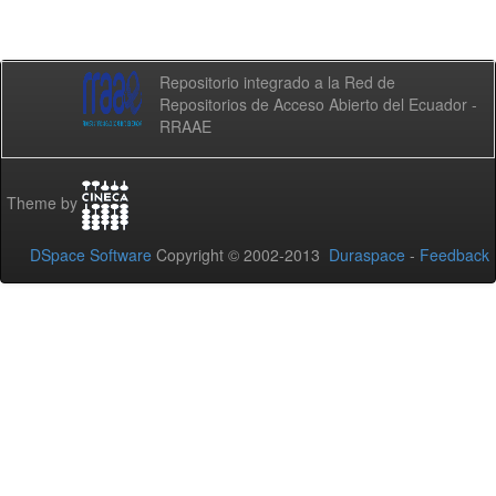
Repositorio integrado a la Red de
Repositorios de Acceso Abierto del Ecuador -
RRAAE
Theme by
DSpace Software
Copyright © 2002-2013
Duraspace
-
Feedback