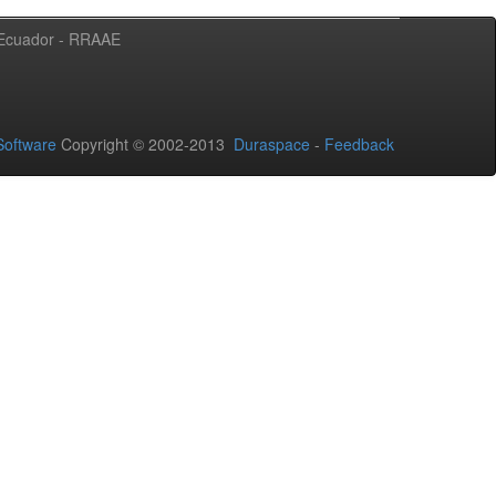
l Ecuador - RRAAE
oftware
Copyright © 2002-2013
Duraspace
-
Feedback