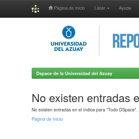
Página de inicio
Listar
Ayuda
Skip
navigation
Dspace de la Universidad del Azuay
No existen entradas e
No existen entradas en el índice para "Todo DSpace".
Página de inicio